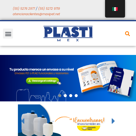
Saltar
(55) 5276 2977
/
(55) 5272 9719
a
atencionaclientes@maxipet.net
contenido
Menú