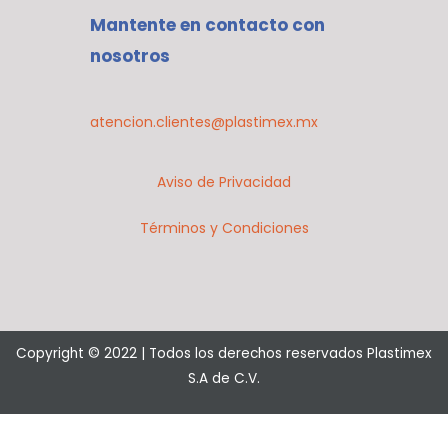
t
t
k
e
t
Mantente en contacto con
o
a
e
b
u
k
g
d
o
b
nosotros
r
i
o
e
a
n
k
m
atencion.clientes@plastimex.mx
Aviso de Privacidad
Términos y Condiciones
Copyright © 2022 | Todos los derechos reservados Plastimex
S.A de C.V.