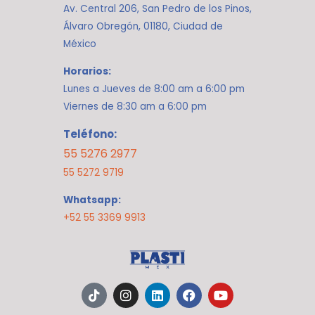
Av. Central 206, San Pedro de los Pinos,
Álvaro Obregón, 01180, Ciudad de
México
Horarios:
Lunes a Jueves de 8:00 am a 6:00 pm
Viernes de 8:30 am a 6:00 pm
Teléfono:
55 5276 2977
55 5272 9719
Whatsapp:
+52 55 3369 9913
T
I
L
F
Y
i
n
i
a
o
k
s
n
c
u