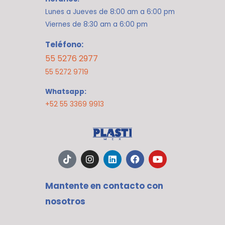
Lunes a Jueves de 8:00 am a 6:00 pm
Viernes de 8:30 am a 6:00 pm
Teléfono:
55 5276 2977
55 5272 9719
Whatsapp:
+52 55 3369 9913
T
I
L
F
Y
i
n
i
a
o
k
s
n
c
u
t
t
k
e
t
Mantente en contacto con
o
a
e
b
u
k
g
d
o
b
nosotros
r
i
o
e
a
n
k