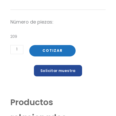
Número de piezas:
209
Envase
COTIZAR
de
PET
500
Solicitar muestra
ml
Boston
cantidad
Productos