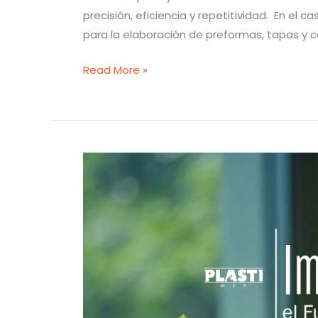
precisión, eficiencia y repetitividad. En el
para la elaboración de preformas, tapas y
Read More »
Impulsando
el
Futuro
del
Plástico