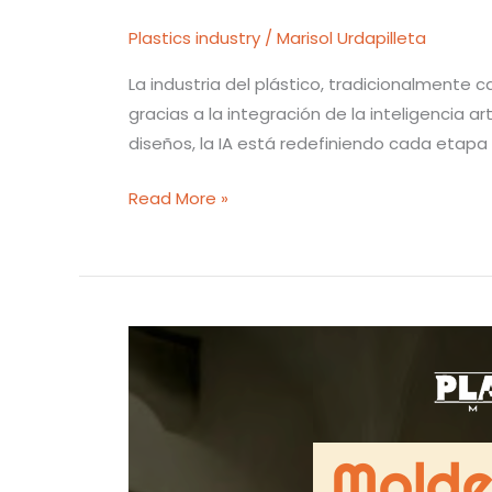
Plastics industry
/
Marisol Urdapilleta
La industria del plástico, tradicionalmente
gracias a la integración de la inteligencia ar
diseños, la IA está redefiniendo cada etapa d
Read More »
Moldeo
inteligente:
Innovación
y
precisión
en