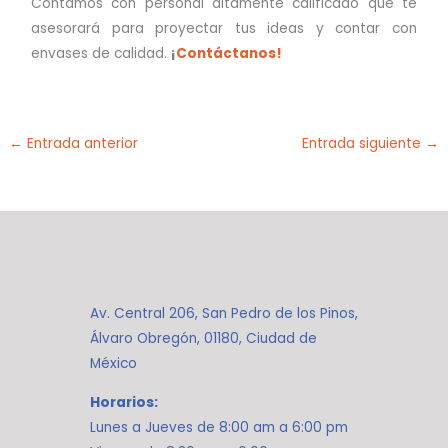
Contamos con personal altamente calificado que te
asesorará para proyectar tus ideas y contar con
envases de calidad.
¡
Contáctanos!
←
Entrada anterior
Entrada siguiente
→
Av. Central 206, San Pedro de los Pinos,
Álvaro Obregón, 01180, Ciudad de
México
Horarios:
Lunes a Jueves de 8:00 am a 6:00 pm