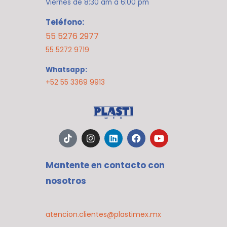
Viernes de 8:30 am a 6:00 pm
Teléfono:
55 5276 2977
55 5272 9719
Whatsapp:
+52 55 3369 9913
T
I
L
F
Y
i
n
i
a
o
k
s
n
c
u
t
t
k
e
t
Mantente en contacto con
o
a
e
b
u
k
g
d
o
b
nosotros
r
i
o
e
a
n
k
m
atencion.clientes@plastimex.mx