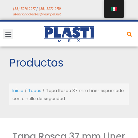
Saltar
(55) 5276 2977
/
(55) 5272 9719
a
atencionaclientes@maxipet.net
contenido
Menú
Productos
Inicio
/
Tapas
/ Tapa Rosca 37 mm Liner espumado
con cintillo de seguridad
Tapa Rosca 37 mm Liner