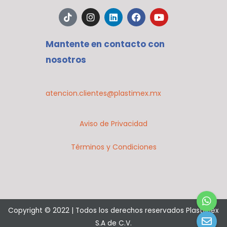
T
I
L
F
Y
i
n
i
a
o
k
s
n
c
u
t
t
k
e
t
Mantente en contacto con
o
a
e
b
u
k
g
d
o
b
nosotros
r
i
o
e
a
n
k
m
atencion.clientes@plastimex.mx
Aviso de Privacidad
Términos y Condiciones
Copyright © 2022 | Todos los derechos reservados Plastimex
S.A de C.V.