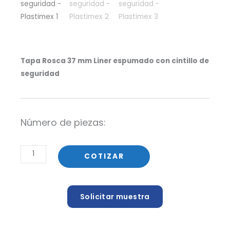
Tapa Rosca 37 mm Liner espumado con cintillo de
seguridad
Número de piezas:
Tapa
COTIZAR
Rosca
37
mm
Solicitar muestra
Liner
espumado
con