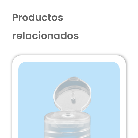
cintillo
Productos
de
seguridad
cantidad
relacionados