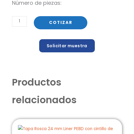
Número de piezas:
Tapa
COTIZAR
para
Bidón
Rosca
Solicitar muestra
53
mm
Liner
de
Productos
inducción
con
cintillo
relacionados
cantidad