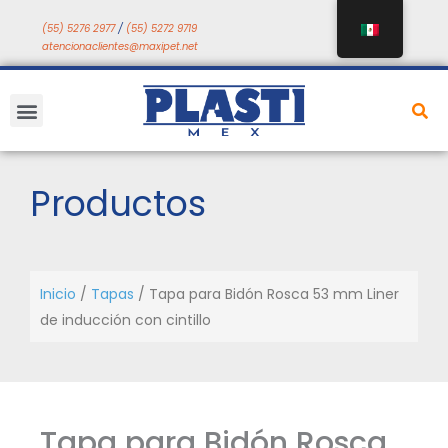
Saltar
(55) 5276 2977
/
(55) 5272 9719
a
atencionaclientes@maxipet.net
contenido
Menú
Productos
Inicio
/
Tapas
/ Tapa para Bidón Rosca 53 mm Liner
de inducción con cintillo
Tapa para Bidón Rosca