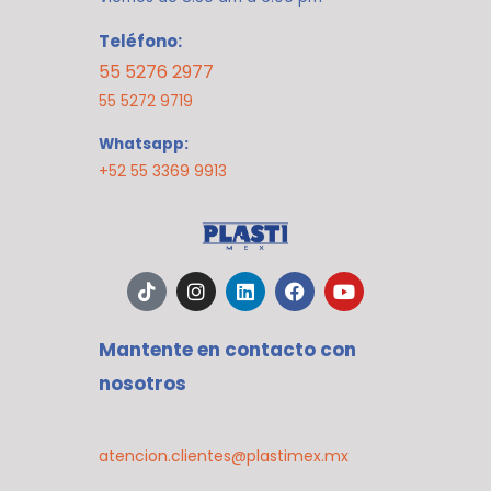
Teléfono:
55 5276 2977
55 5272 9719
Whatsapp:
+52 55 3369 9913
T
I
L
F
Y
i
n
i
a
o
k
s
n
c
u
t
t
k
e
t
Mantente en contacto con
o
a
e
b
u
k
g
d
o
b
nosotros
r
i
o
e
a
n
k
m
atencion.clientes@plastimex.mx